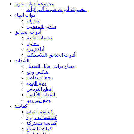
مجموعة أدوات يدوية
مجموعة أدوات صيانة المركبات
أدوات البناء
مجرفة
سكين المعجون
أدوات الحدائق
مقصات تقليم
معاول
أداة زهرة
أدوات الحدائق البلاستيكية
الشدات
مفتاح براغي قابل للتعديل
هيكس وجع
وجع السقاطة
وجع الجمع
قطع الترباس
الشدات الأنابيب
وجع عبر ريم
كماشة
كماشة لينمان
كماشة أنف إبرة
كماشة مشتركة
كماشة القطع