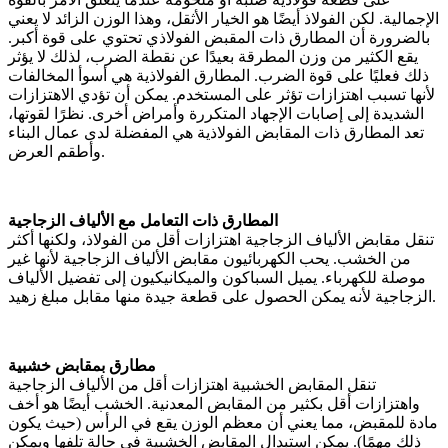
الإجمالية. لكن الفولاذ أيضًا هو الخيار الأثقل، وهذا الوزن الزائد لا يعني
بالضرورة أن المطارق ذات المقبض الفولاذي تحتوي على قوة أكبر.
يقع الكثير من وزن المطرقة بعيدًا عن نقطة الضرب، لذلك لا يؤثر
ذلك فعليًا على قوة الضرب. المطارق الفولاذية هي أسوأ المخالفات
لأنها تسبب اهتزازات تؤثر على المستخدم. يمكن أن تؤدي الاهتزازات
الشديدة إلى إصابات الإجهاد المتكررة وأمراض أخرى. نظرًا لقوتها،
تعد المطارق ذات المقابض الفولاذية هي المفضلة لدى عمال البناء
وأطقم العرض.
المطارق ذات التعامل مع الألياف الزجاجية
تنقل مقابض الألياف الزجاجية اهتزازات أقل من الفولاذ، ولكنها أكثر
من الخشب. يحب الكهربائيون مقابض الألياف الزجاجية لأنها غير
موصلة للكهرباء. يميل السباكون والميكانيكيون إلى تفضيل الألياف
الزجاجية لأنه يمكن الحصول على قطعة جيدة منها مقابل مبلغ زهيد.
مطارق بمقابض خشبية
تنقل المقابض الخشبية اهتزازات أقل من الألياف الزجاجية
واهتزازات أقل بكثير من المقابض المعدنية. الخشب أيضًا هو أخف
مادة للمقبض، مما يعني أن معظم الوزن يقع في الرأس (حيث يكون
ذلك مهمًا). يمكن استبدال المقابض الخشبية في حالة تلفها ويمكن