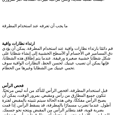
ما يجب أن تعرفه عند استخدام المطرقة
ارتداء نظارات واقية
قم دائمًا بارتداء نظارات واقية عند استخدام المطرقة. يمكن أن يؤدي
دق المسامير في الأجسام أو الأسطح الخشبية إلى إنشاء شظايا على
شكل شظايا خشبية صغيرة ورقيقة. عندما يتم إطلاق هذه الشظايا،
فإنها يمكن أن تصيب عينيك. لحسن الحظ، النظارات الواقية سوف
تحمي عينيك من الشظايا وغيرها من الحطام.
فحص الرأس
قبل استخدام المطرقة، افحص الرأس للتأكد من أنه ليس مرتخيًا.
تتكون جميع المطارق من رأس ومقبض. بمرور الوقت، يمكن أن
يصبح الرأس مفككًا، وفي هذه الحالة سيتم تثبيته بالمقبض لفترة
أطول. عندما تضرب مسمارًا بالمطرقة، قد يسقط الرأس. إذا قمت
بضربة قوية، فقد يتطاير الرأس من المقبض ويتجه نحو جسمك.
للحماية من الإصابة، تجنب استخدام أي مطارق ذات رأس فضفاض