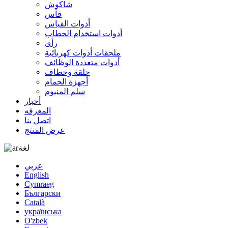
شاكوش
فأس
أدوات القياس
أدوات استخدام الحطاب
رأى
ملحقات أدوات كهربائية
أدوات متعددة الوظائف
حلقة وخطاف
أجهزة الحمام
سلم المنيوم
أخبار
المعرفه
اتصل بنا
عرض المنتج
لغة
عربي
English
Cymraeg
Български
Català
українська
O'zbek