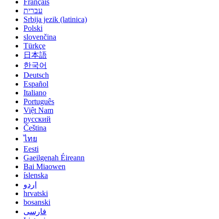
Français
עברית
Srbija jezik (latinica)
Polski
slovenčina
Türkçe
日本語
한국어
Deutsch
Español
Italiano
Português
Việt Nam
русский
Čeština
ไทย
Eesti
Gaeilgenah Éireann
Bai Miaowen
íslenska
اردو
hrvatski
bosanski
فارسی