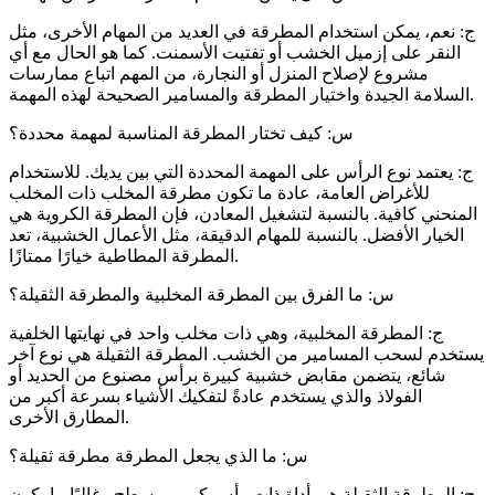
ج: نعم، يمكن استخدام المطرقة في العديد من المهام الأخرى، مثل
النقر على إزميل الخشب أو تفتيت الأسمنت. كما هو الحال مع أي
مشروع لإصلاح المنزل أو النجارة، من المهم اتباع ممارسات
السلامة الجيدة واختيار المطرقة والمسامير الصحيحة لهذه المهمة.
س: كيف تختار المطرقة المناسبة لمهمة محددة؟
ج: يعتمد نوع الرأس على المهمة المحددة التي بين يديك. للاستخدام
للأغراض العامة، عادة ما تكون مطرقة المخلب ذات المخلب
المنحني كافية. بالنسبة لتشغيل المعادن، فإن المطرقة الكروية هي
الخيار الأفضل. بالنسبة للمهام الدقيقة، مثل الأعمال الخشبية، تعد
المطرقة المطاطية خيارًا ممتازًا.
س: ما الفرق بين المطرقة المخلبية والمطرقة الثقيلة؟
ج: المطرقة المخلبية، وهي ذات مخلب واحد في نهايتها الخلفية
يستخدم لسحب المسامير من الخشب. المطرقة الثقيلة هي نوع آخر
شائع، يتضمن مقابض خشبية كبيرة برأس مصنوع من الحديد أو
الفولاذ والذي يستخدم عادةً لتفكيك الأشياء بسرعة أكبر من
المطارق الأخرى.
س: ما الذي يجعل المطرقة مطرقة ثقيلة؟
ج: المطرقة الثقيلة هي أداة ذات رأس كبير ومسطح وغالبًا ما يكون