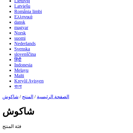
Lietuvių
Latviešu
România limbi
Ελληνικά
dansk
magyar
Norsk
suomi
Nederlands
Svenska
slovenščina
हिंदी
Indonesia
Melayu
Malti
Kreyòl Ayisyen
বাংলা
الصفحة الرئيسية
/
المنتج
/
شاكوش
شاكوش
فئة المنتج