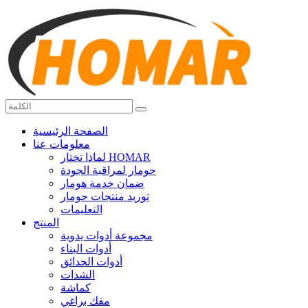
الصفحة الرئيسية
معلومات عنا
لماذا تختار HOMAR
حومار لمراقبة الجودة
ضمان خدمة هومار
توريد منتجات حومار
التعليمات
المنتج
مجموعة أدوات يدوية
أدوات البناء
أدوات الحدائق
الشدات
كماشة
مفك براغي