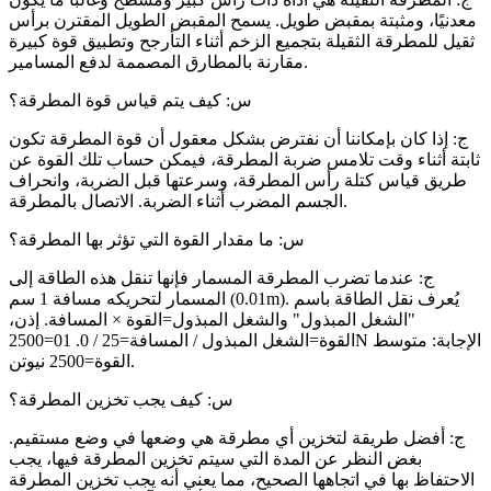
معدنيًا، ومثبتة بمقبض طويل. يسمح المقبض الطويل المقترن برأس
ثقيل للمطرقة الثقيلة بتجميع الزخم أثناء التأرجح وتطبيق قوة كبيرة
مقارنة بالمطارق المصممة لدفع المسامير.
س: كيف يتم قياس قوة المطرقة؟
ج: إذا كان بإمكاننا أن نفترض بشكل معقول أن قوة المطرقة تكون
ثابتة أثناء وقت تلامس ضربة المطرقة، فيمكن حساب تلك القوة عن
طريق قياس كتلة رأس المطرقة، وسرعتها قبل الضربة، وانحراف
الجسم المضرب أثناء الضربة. الاتصال بالمطرقة.
س: ما مقدار القوة التي تؤثر بها المطرقة؟
ج: عندما تضرب المطرقة المسمار فإنها تنقل هذه الطاقة إلى
المسمار لتحريكه مسافة 1 سم (0.01m). يُعرف نقل الطاقة باسم
"الشغل المبذول" والشغل المبذول=القوة × المسافة. إذن،
القوة=الشغل المبذول / المسافة=25 / 0. 01=2500N الإجابة: متوسط
​​القوة=2500 نيوتن.
س: كيف يجب تخزين المطرقة؟
ج: أفضل طريقة لتخزين أي مطرقة هي وضعها في وضع مستقيم.
بغض النظر عن المدة التي سيتم تخزين المطرقة فيها، يجب
الاحتفاظ بها في اتجاهها الصحيح، مما يعني أنه يجب تخزين المطرقة