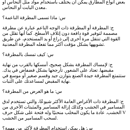
بعض أنواع المطارق يمكن أن يختلف باستخدام مواد مثل النحاس أو
معدن البابت أو النحاس.
س: ماذا تسمى المطرقة الناعمة؟
ج: المطرقة أو المطرقة ذات الوجه الناعم عبارة عن مطرقة
مصممة لتوفير قوة دافعة دون إتلاف الأسطح. كما أنها تقلل من
القوة التي تنتقل مرة أخرى إلى ذراع أو يد المستخدم، عن طريق
تشويهها بشكل مؤقت أكثر مما تفعله المطرقة المعدنية.
س: كيف تمسك بالمطرقة؟
ج: لإمساك المطرقة بشكل صحيح، أمسكها بالقرب من نهاية
مقبضها. تعتاد على الشعور. تأرجحها بشكل فضفاض في يدك.
ستتمتع المطرقة جيدة الصنع بتوازن جيد وقسم صغير أو موسع في
نهاية المقبض لمساعدتك على الثبات.
س: ما هو الغرض من المطرقة؟
ج: المطرقة ذات الأغراض العامة الأكثر شيوعًا، والتي تستخدم لدق
المسامير في الخشب وكذلك إزالة المسامير والمثبتات الأخرى من
الخشب. عادة ما يكون المخلب منحنيًا وله فتحة على شكل حرف V
لسحب المسامير من الخشب.
س: هل يمكن استخدام المطرقة لأكثر من مهمة؟