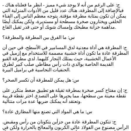
ج: على الرغم من أنه لا يوجد شيء مميز - انظر ما فعلناه هناك -
فبالإضافة إلى المطرقة، هناك عدد قليل من الأدوات المنزلية التي
يمكن أن تكون بمثابة مطرقة مؤقتة. يتوجه معظم الناس إلى الفناء
الخلفي ويختارون صخرة مسطحة أو مستديرة، ولكن يمكنك أيضًا
مداهمة خزانة مطبخك وإمساك شوبك أو حتى قدر ثقيل القاع.
س: ما الفرق بين المطرقة والمطرقة؟
ج: المطرقة هي أداة معدنية لدق المسامير في الأسطح، في حين أن
المطرقة عادة ما تكون أداة خشبية مصممة للاستخدام مع إزميل في
الأعمال الخشبية، حيث يمتلك النجار كليهما. لدي مطرقة القبو
القديمة الخاصة بوالدي ذات رأس مطاطي صلب كبير لطرق
الحنفيات النحاسية في براميل البيرة.
س: هل يمكن للمطرقة أن تكسر الصخر؟
ج: إن مفتاح كسر صخرة بمطرقة ثقيلة هو تطبيق ضغط متكرر على
نقطة معينة من سطحها، مما يجبرها على التصدع. اختر نقطة قريبة
وتعتقد أنه يمكنك ضربها عدة مرات متتالية.
س: ما هي المواد التي تصنع منها المطارق عادة؟
ج: تتكون المطرقة عادة من جزأين يتكونان من رأس ومقبض.
الرأس مصنوع من الفولاذ عالي الكربون والمعالج بالحرارة ولكن في