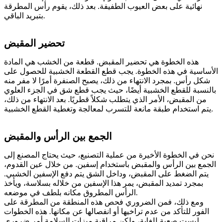
نهائية على بعض العيوب الطفيفة. بعد ذلك، يقوم رأس المطرقة
بتبريد الباقي.
تحضير المقبض
هذه الخطوة هي تحضير المقبض. قطعة من الخشب هي المادة
الأساسية في هذه الخطوة. يجب قطع القطعة الخشبية للحصول على
شكل رأس. بمجرد الانتهاء من ذلك، يصبح الصنفرة أمرًا لا مفر منه
بالنسبة للقطع الخشبية أيضًا، حيث يجب قطع شق في الجزء العلوي
من المقبض، الأمر الذي يتطلب شكلاً قطريًا. بعد الانتهاء من ذلك،
يتم استخدام طبقة مانعة للتسرب لمعالجة وتغطية القطع الخشبية.
الجمع بين الرأس والمقبض
نحن في الخطوة الأخيرة من عملية التصنيع، حيث يحتاج المصنع إلى
الجمع بين الرأس والمقبض باستخدام إسفين. من خلال عين القدوم،
يتم الضغط على المقبض، وداخل الشق يتم دفع الإسفين الخشبي.
بمجرد تمديد المقبض، يمر هذا الإسفين من خلاله بسلاسة، ويأخذ
الرأس المطروق مكانه بلطف في موضعه.
ومع ذلك، فمن الضروري فحص هذه المنطقة من المطرقة على
الفور للتأكد من عدم تراخيها أو انفصالها عن مكانها. هذه الخطوات
ليست صعبة للغاية، ولكن مراقبة ميزات السلامة أمر ضروري.