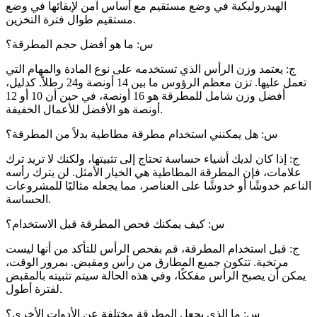
الهيدروليكية في وضع مستقيم مع أساس آمن لإبقائها في وضع
مستقيم طوال فترة التخزين.
س: ما هو أفضل حجم المطرقة؟
ج: يعتمد وزن الرأس الذي تستخدمه على نوع المادة والمهام التي
تعمل عليها. تزن معظم الرؤوس ما بين 14 أونصة و24 رطلاً. كدليل،
أفضل وزن شامل للمطرقة هو 16 أونصة، في حين أن 10 أو 12
أونصة هو الأفضل للأعمال الخفيفة.
س: هل يمكنني استخدام مطرقة مطاطية بدلاً من المطرقة؟
ج: إذا كان لديك أشياء حساسة تحتاج إلى تثبيتها، ولكنك لا تريد ترك
علامات، فإن المطرقة المطاطية هي الخيار الأمثل. لن يترك رأسه
الناعم خدوشًا أو خدوشًا على العناصر، مما يجعله مثاليًا للمشروعات
الحساسة.
س: كيف يمكنك فحص المطرقة قبل الاستخدام؟
ج: قبل استخدام المطرقة، قم بفحص الرأس للتأكد من أنها ليست
مرتخية. تتكون جميع المطارق من رأس ومقبض. بمرور الوقت،
يمكن أن يصبح الرأس مفككًا، وفي هذه الحالة سيتم تثبيته بالمقبض
لفترة أطول.
س: ما الذي يجعل المطرقة مختلفة عن الأدوات الأخرى؟