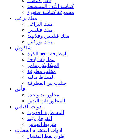
قفل كماشة
كماشة الأنف المسطحة
مجموعة كماشة صغيرة
مفك براغي
مفك البراغي
مفك فيليبس
مفك فيليبس وفلاتهيد
مفك توركس
شاكوش
الكرة peen المطرقة
مطرقة زلاجة
الميكانيكي هامر
مخلب مطرقة
المطاط ماليه
صليب بين المطرقة
فأس
محاور بيد واحدة
المحاور ذات اليدين
أدوات القياس
المسطرة الحديدية
الفرجار رنيه
شريط القياس
أدوات استخدام الحطاب
طوي لقط المنشار