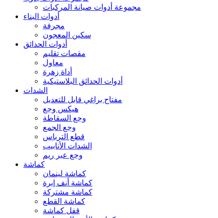
مجموعة أدوات صيانة المركبات
أدوات البناء
مجرفة
سكين المعجون
أدوات الحدائق
مقصات تقليم
معاول
أداة زهرة
أدوات الحدائق البلاستيكية
الشدات
مفتاح براغي قابل للتعديل
هيكس وجع
وجع السقاطة
وجع الجمع
قطع الترباس
الشدات الأنابيب
وجع عبر ريم
كماشة
كماشة لينمان
كماشة أنف إبرة
كماشة مشتركة
كماشة القطع
قفل كماشة