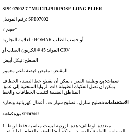
SPE 07002 7 "MULTI-PURPOSE LONG PLIER
SPE07002
رقم الموديل:
حجم 7"
العلامة التجارية: HOMAR أو حسب الطلب
المواد: 45 # الكربون الصلب أو CRV
السطح: نيكل أبيض
المقبض: مقبض قبضة ناعم مغمور
مع وظيفة القص ، يمكن أن يقطع خط الصيد ، الخطاف.
سمات:
يمكن أن تصل الفكوك الطويلة ذات الزوايا المنحنية إلى عمق
المناطق الضيقة لتثبيت الخطافات والخط
الاستخدامات:
تصليح منازل ، تصليح سيارات ، أعمال كهربائية ونجارة
ميزة كماشة SPE07002
1. متعددة الوظائف: هذه الزردية ليست مناسبة فقط لربط
المسامير اللولبية والدوران ، ولكن أيضًا للحفر والقطع ، لذلك فهي