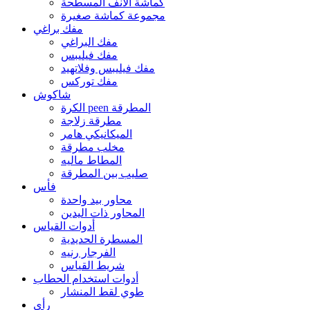
كماشة الأنف المسطحة
مجموعة كماشة صغيرة
مفك براغي
مفك البراغي
مفك فيليبس
مفك فيليبس وفلاتهيد
مفك توركس
شاكوش
الكرة peen المطرقة
مطرقة زلاجة
الميكانيكي هامر
مخلب مطرقة
المطاط ماليه
صليب بين المطرقة
فأس
محاور بيد واحدة
المحاور ذات اليدين
أدوات القياس
المسطرة الحديدية
الفرجار رنيه
شريط القياس
أدوات استخدام الحطاب
طوي لقط المنشار
رأى