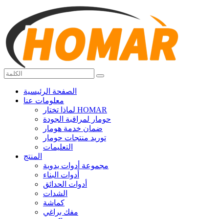
الصفحة الرئيسية
معلومات عنا
لماذا تختار HOMAR
حومار لمراقبة الجودة
ضمان خدمة هومار
توريد منتجات حومار
التعليمات
المنتج
مجموعة أدوات يدوية
أدوات البناء
أدوات الحدائق
الشدات
كماشة
مفك براغي