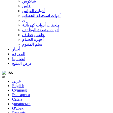
شاكوش
فأس
أدوات القياس
أدوات استخدام الحطاب
رأى
ملحقات أدوات كهربائية
أدوات متعددة الوظائف
حلقة وخطاف
أجهزة الحمام
سلم المنيوم
أخبار
المعرفه
اتصل بنا
عرض المنتج
لغة
عربي
English
Cymraeg
Български
Català
українська
O'zbek
Français