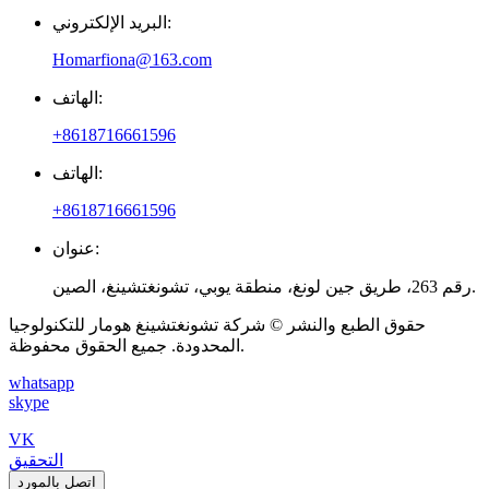
البريد الإلكتروني:
Homarfiona@163.com
الهاتف:
+8618716661596
الهاتف:
+8618716661596
عنوان:
رقم 263، طريق جين لونغ، منطقة يوبي، تشونغتشينغ، الصين.
حقوق الطبع والنشر © شركة تشونغتشينغ هومار للتكنولوجيا
المحدودة. جميع الحقوق محفوظة.
whatsapp
skype
VK
التحقيق
اتصل بالمورد