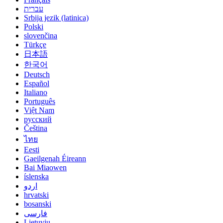
עברית
Srbija jezik (latinica)
Polski
slovenčina
Türkçe
日本語
한국어
Deutsch
Español
Italiano
Português
Việt Nam
русский
Čeština
ไทย
Eesti
Gaeilgenah Éireann
Bai Miaowen
íslenska
اردو
hrvatski
bosanski
فارسی
Lietuvių