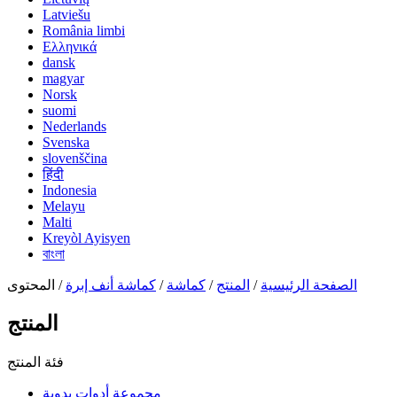
Latviešu
România limbi
Ελληνικά
dansk
magyar
Norsk
suomi
Nederlands
Svenska
slovenščina
हिंदी
Indonesia
Melayu
Malti
Kreyòl Ayisyen
বাংলা
الصفحة الرئيسية
/
المنتج
/
كماشة
/
كماشة أنف إبرة
/ المحتوى
المنتج
فئة المنتج
مجموعة أدوات يدوية